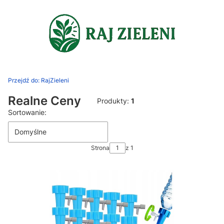
Przejdź do:
RajZieleni
Realne Ceny
Produkty:
1
Lista produktów
Sortowanie:
Domyślne
Strona
z 1