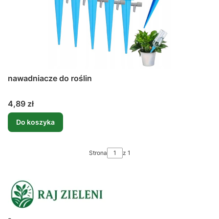
nawadniacze do roślin
Cena
4,89 zł
Do koszyka
Strona
z 1