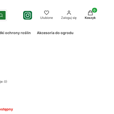
Produkty w kos
yść
Szukaj
Ulubione
Zaloguj się
Koszyk
dki ochrony roślin
Akcesoria do ogrodu
e: 0)
ostępny