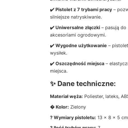
✔️ Pistolet z 7 trybami pracy
– pozw
silniejsze natryskiwanie.
✔️ Uniwersalne złączki
– pasują do 
akcesoriami ogrodowymi.
✔️ Wygodne użytkowanie
– pistole
wysiłek.
✔️ Oszczędność miejsca
– elastycz
miejsca.
✨ Dane techniczne:
Materiał węża:
Poliester, lateks, AB
� Kolor:
Zielony
? Wymiary pistoletu:
13 x 8 x 5 cm
? Ilość trybów pracy:
7