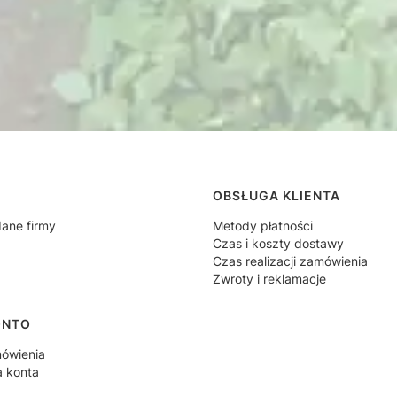
 w stopce
OBSŁUGA KLIENTA
dane firmy
Metody płatności
Czas i koszty dostawy
Czas realizacji zamówienia
Zwroty i reklamacje
ONTO
ówienia
a konta