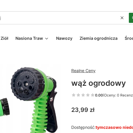
Wycz
Ziół
Nasiona Traw
Nawozy
Ziemia ogrodnicza
Śro
Realne Ceny
wąż ogrodowy
0.00
(Oceny: 0 Recenzj
Cena
23,99 zł
Dostępność:
tymczasowo nied