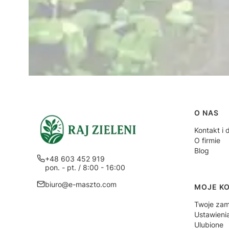
Linki
O NAS
Kontakt i 
O firmie
Blog
+48 603 452 919
pon. - pt. / 8:00 - 16:00
biuro@e-maszto.com
MOJE K
Twoje zam
Ustawieni
Ulubione