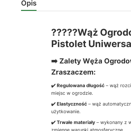
Opis
??‍???Wąż Ogrodo
Pistolet Uniwersa
➡️ Zalety Węża Ogrodo
Zraszaczem:
✔️ Regulowana długość
– wąż rozci
miejsc w ogrodzie.
✔️ Elastyczność
– wąż automatyczni
użytkowanie.
✔️ Trwałe materiały
– wykonany z wy
zmienne warunki atmosferyczne.