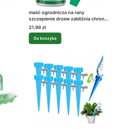
maść ogrodnicza na rany
szczepienie drzew zabliźnia chroni
200g +szpatułka
Cena
21,99 zł
Do koszyka