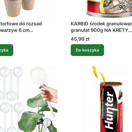
 torfowe do rozsad
KARBID środek granulowa
 warzyw 6 cm
granulat 900g NA KRETY
dowalne 24 sztuki
ZWALCZA KRETA KARBIT 
Cena
45,99 zł
zyka
Do koszyka