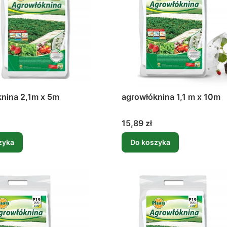
agrowłóknina 2,1m x 5m
agrowłóknina 1,1 m x 10m
Cena
15,89 zł
zyka
Do koszyka