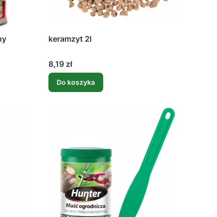
ny
keramzyt 2l
0,9kg
Cena
8,19 zł
Do koszyka