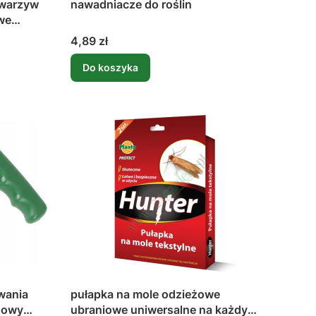
 warzyw
nawadniacze do roślin
we
Cena
4,89 zł
Do koszyka
wania
pułapka na mole odzieżowe
dowy
ubraniowe uniwersalne na każdy