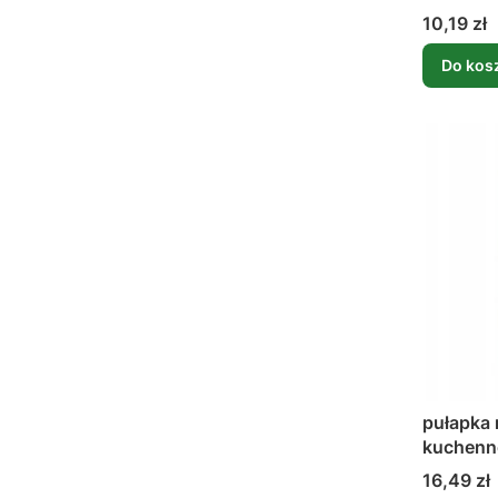
0,5l
Cena
10,19 zł
Do kos
pułapka
kuchenne
hunter
Cena
16,49 zł