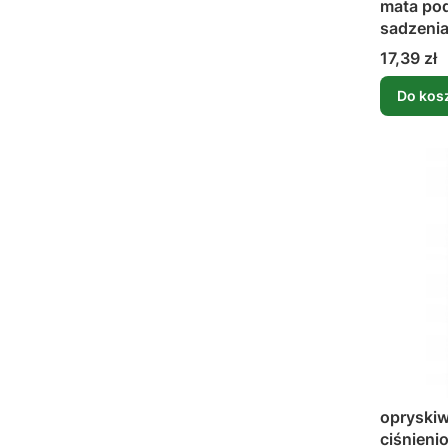
mata pod
sadzenia
100x10
Cena
17,39 zł
Do kos
opryskiw
ciśnien