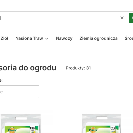
Wycz
Ziół
Nasiona Traw
Nawozy
Ziemia ogrodnicza
Śro
oria do ogrodu
Produkty:
31
 produktów
e:
ne