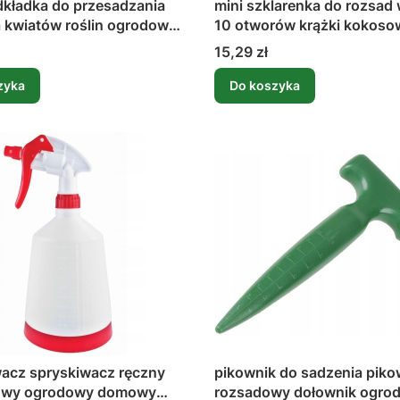
kładka do przesadzania
mini szklarenka do rozsad
 kwiatów roślin ogrodowa
10 otworów krążki kokoso
0 cm
biodegradowalne
Cena
15,29 zł
zyka
Do koszyka
acz spryskiwacz ręczny
pikownik do sadzenia piko
iowy ogrodowy domowy
rozsadowy dołownik ogro