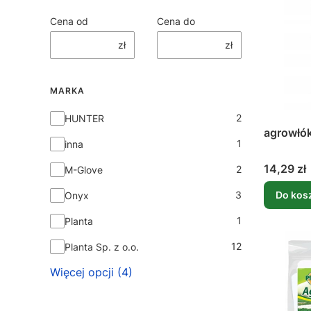
Cena od
Cena do
zł
zł
MARKA
Marka
2
HUNTER
1
inna
Cena
14,29 zł
2
M-Glove
3
Do kos
Onyx
1
Planta
12
Planta Sp. z o.o.
Więcej opcji (4)