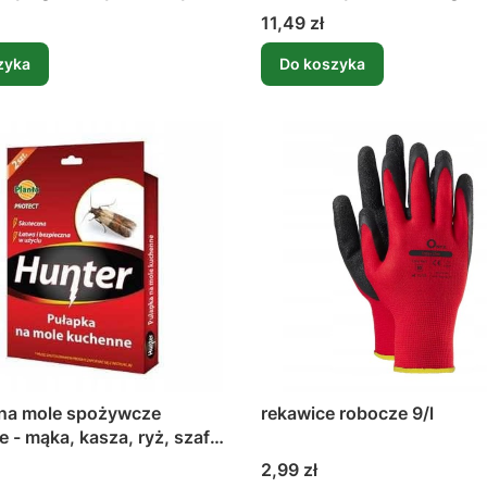
kołek ogrodniczy
Cena
11,49 zł
zyka
Do koszyka
 na mole spożywcze
rekawice robocze 9/l
 - mąka, kasza, ryż, szafki
Cena
2,99 zł