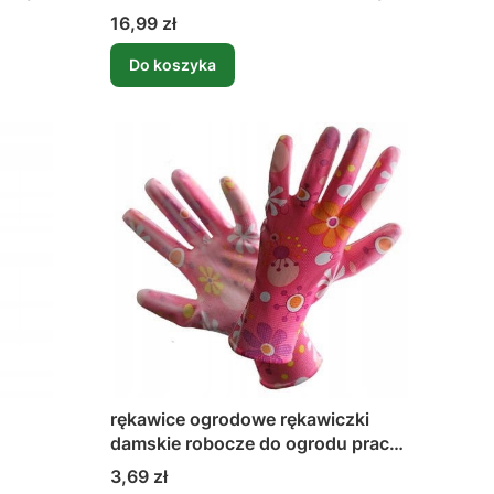
materiał do szafy
Cena
16,99 zł
Do koszyka
rękawice ogrodowe rękawiczki
damskie robocze do ogrodu prac
domowych s
Cena
3,69 zł