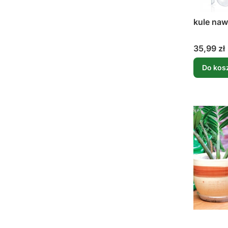
kule naw
Cena
35,99 zł
Do kos