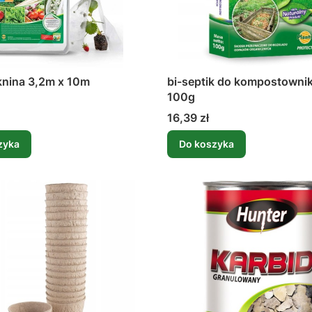
knina 3,2m x 10m
bi-septik do kompostowni
100g
Cena
16,39 zł
zyka
Do koszyka