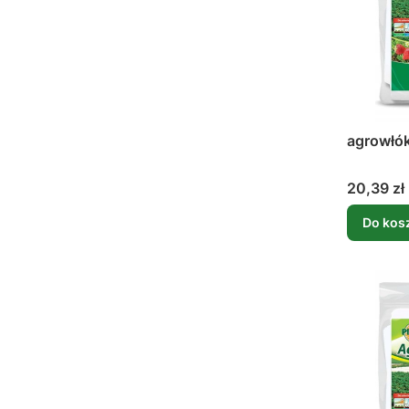
agrowłók
Cena
20,39 zł
Do kos