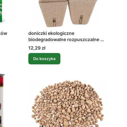
ków
doniczki ekologiczne
biodegradowalne rozpuszczalne w
glebie 5,8cm 20 szt.
Cena
12,29 zł
Do koszyka