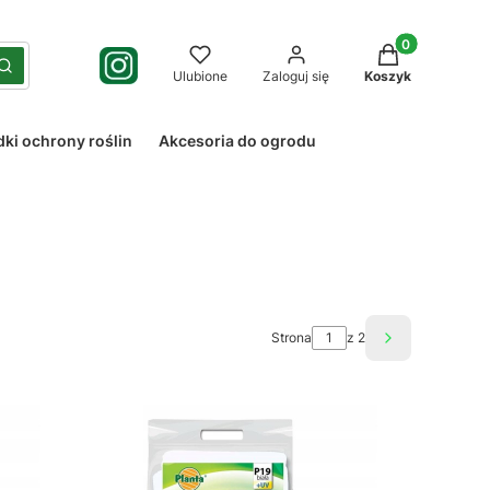
Produkty w kos
yść
Szukaj
Ulubione
Zaloguj się
Koszyk
dki ochrony roślin
Akcesoria do ogrodu
Strona
z 2
Następne pro