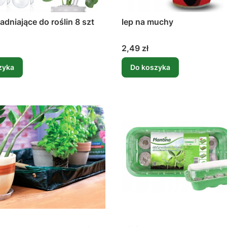
adniające do roślin 8 szt
lep na muchy
Cena
2,49 zł
zyka
Do koszyka