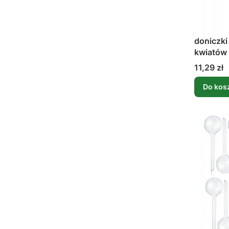
doniczki
kwiatów
biodegra
Cena
11,29 zł
Do kos