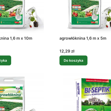
nina 1,6 m x 10m
agrowłóknina 1,6 m x 5m
Cena
12,29 zł
zyka
Do koszyka