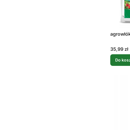
agrowłó
Cena
35,99 zł
Do kos