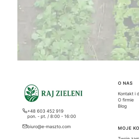
Linki
O NAS
Kontakt i 
O firmie
Blog
+48 603 452 919
pon. - pt. / 8:00 - 16:00
biuro@e-maszto.com
MOJE K
Twoje zam