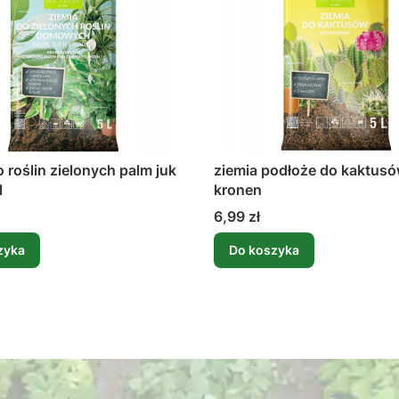
o roślin zielonych palm juk
ziemia podłoże do kaktusó
l
kronen
Cena
6,99 zł
zyka
Do koszyka