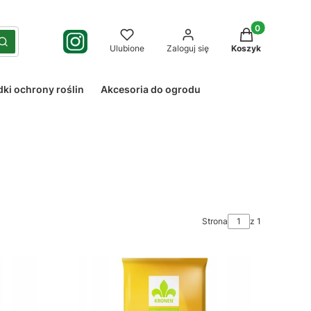
Produkty w kos
yść
Szukaj
Ulubione
Zaloguj się
Koszyk
dki ochrony roślin
Akcesoria do ogrodu
Strona
z 1