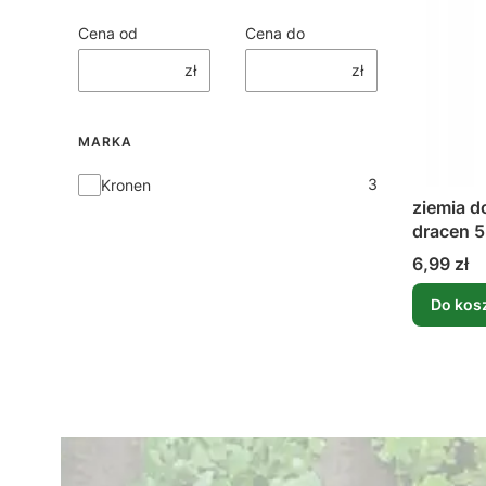
Cena od
Cena do
zł
zł
MARKA
Marka
3
Kronen
ziemia d
dracen 5
Cena
6,99 zł
Do kos