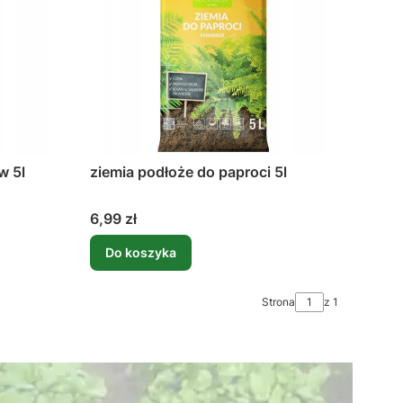
w 5l
ziemia podłoże do paproci 5l
Cena
6,99 zł
Do koszyka
Strona
z 1