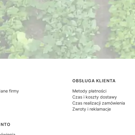
 w stopce
OBSŁUGA KLIENTA
dane firmy
Metody płatności
Czas i koszty dostawy
Czas realizacji zamówienia
Zwroty i reklamacje
ONTO
ówienia