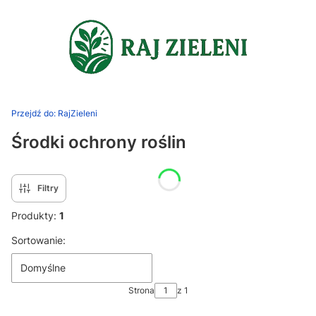
Przejdź do:
RajZieleni
Środki ochrony roślin
Filtry
Produkty:
1
Lista produktów
Sortowanie:
Domyślne
Strona
z 1