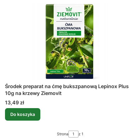
Środek preparat na ćmę bukszpanową Lepinox Plus
10g na krzewy Ziemovit
Cena
13,49 zł
Do koszyka
Strona
z 1