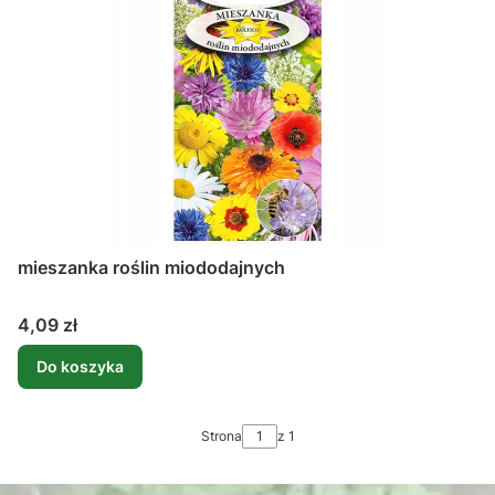
mieszanka roślin miododajnych
Cena
4,09 zł
Do koszyka
Strona
z 1