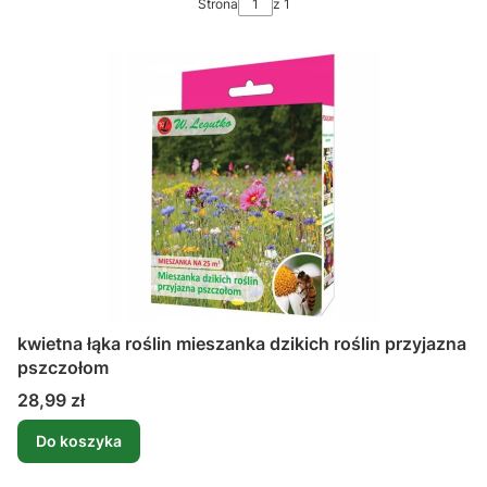
Strona
z 1
kwietna łąka roślin mieszanka dzikich roślin przyjazna
pszczołom
Cena
28,99 zł
Do koszyka