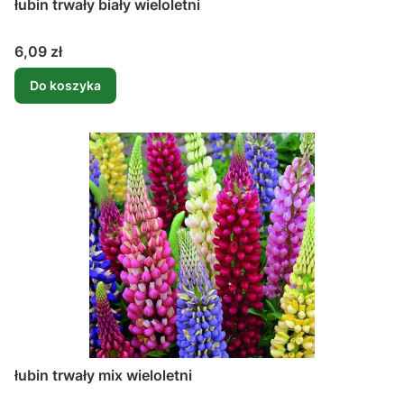
łubin trwały biały wieloletni
Cena
6,09 zł
Do koszyka
łubin trwały mix wieloletni