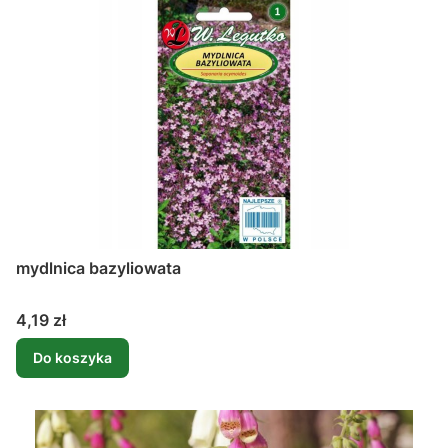
mydlnica bazyliowata
Cena
4,19 zł
Do koszyka