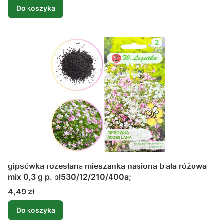
Do koszyka
gipsówka rozesłana mieszanka nasiona biała różowa
mix 0,3 g p. pl530/12/210/400a;
Cena
4,49 zł
Do koszyka