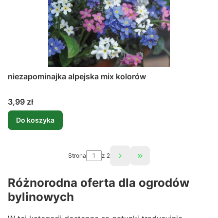
niezapominajka alpejska mix kolorów
Cena
3,99 zł
Do koszyka
Strona
z 2
Przejdź do ostatniej st
Różnorodna oferta dla ogrodów
bylinowych