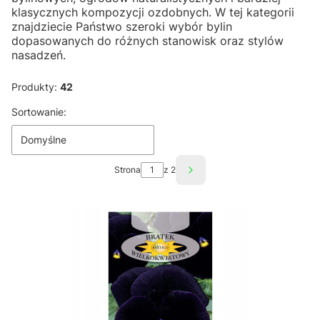
klasycznych kompozycji ozdobnych. W tej kategorii
znajdziecie Państwo szeroki wybór bylin
dopasowanych do różnych stanowisk oraz stylów
nasadzeń.
Produkty:
42
Lista produktów
Sortowanie:
Domyślne
Strona
z 2
Następne produkty