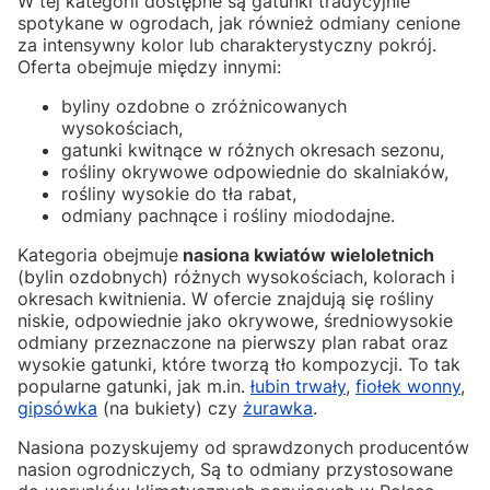
W tej kategorii dostępne są gatunki tradycyjnie
spotykane w ogrodach, jak również odmiany cenione
za intensywny kolor lub charakterystyczny pokrój.
Oferta obejmuje między innymi:
byliny ozdobne o zróżnicowanych
wysokościach,
gatunki kwitnące w różnych okresach sezonu,
rośliny okrywowe odpowiednie do skalniaków,
rośliny wysokie do tła rabat,
odmiany pachnące i rośliny miododajne.
Kategoria obejmuje
nasiona kwiatów wieloletnich
(bylin ozdobnych) różnych wysokościach, kolorach i
okresach kwitnienia. W ofercie znajdują się rośliny
niskie, odpowiednie jako okrywowe, średniowysokie
odmiany przeznaczone na pierwszy plan rabat oraz
wysokie gatunki, które tworzą tło kompozycji. To tak
popularne gatunki, jak m.in.
łubin trwały
,
fiołek wonny
,
gipsówka
(na bukiety) czy
żurawka
.
Nasiona pozyskujemy od sprawdzonych producentów
nasion ogrodniczych, Są to odmiany przystosowane