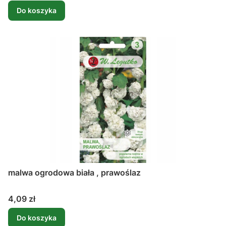
Do koszyka
malwa ogrodowa biała , prawoślaz
Cena
4,09 zł
Do koszyka