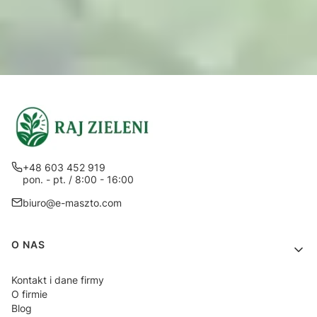
+48 603 452 919
pon. - pt. / 8:00 - 16:00
biuro@e-maszto.com
Linki w stopce
O NAS
Kontakt i dane firmy
O firmie
Blog