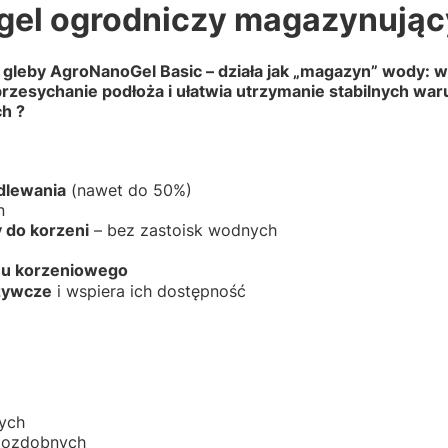
ogel ogrodniczy magazynując
gleby AgroNanoGel Basic – działa jak „magazyn” wody: wc
przesychanie podłoża i ułatwia utrzymanie stabilnych wa
h ?
dlewania
(nawet do 50%)
n
 do korzeni
– bez zastoisk wodnych
emu korzeniowego
żywcze
i wspiera ich dostępność
zych
h ozdobnych