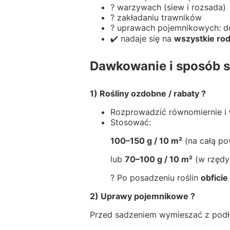
? warzywach (siew i rozsada)
? zakładaniu trawników
? uprawach pojemnikowych: do
✔️ nadaje się na
wszystkie rod
Dawkowanie i sposób s
1) Rośliny ozdobne / rabaty ?
Rozprowadzić równomiernie i
Stosować:
100–150 g / 10 m²
(na całą po
lub
70–100 g / 10 m²
(w rzędy 
? Po posadzeniu roślin
obficie
2) Uprawy pojemnikowe ?
Przed sadzeniem wymieszać z pod