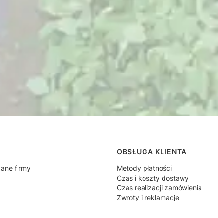
 w stopce
OBSŁUGA KLIENTA
dane firmy
Metody płatności
Czas i koszty dostawy
Czas realizacji zamówienia
Zwroty i reklamacje