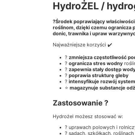
HydroŻEL / hydr
?Środek poprawiający właściwości 
roślinom, dzięki czemu ogranicza 
donic, trawnika i upraw warzywnyc
Najważniejsze korzyści ✔️
?
zmniejsza częstotliwość po
?
ogranicza stres wodny
rośli
?
zapewnia stały dostęp wody
?
poprawia strukturę gleby
?
intensyfikuje rozwój syst
⭐
magazynuje substancje od
Zastosowanie ?
Hydrożel możesz stosować w:
? uprawach polowych i rolnic
? sadach, szkółkach, roślinac