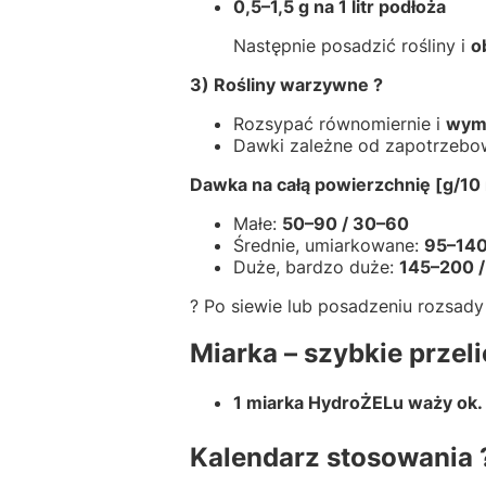
0,5–1,5 g na 1 litr podłoża
Następnie posadzić rośliny i
o
3) Rośliny warzywne ?
Rozsypać równomiernie i
wymi
Dawki zależne od zapotrzebow
Dawka na całą powierzchnię [g/10 
Małe:
50–90 / 30–60
Średnie, umiarkowane:
95–140
Duże, bardzo duże:
145–200 /
? Po siewie lub posadzeniu rozsad
Miarka – szybkie przeli
1 miarka HydroŻELu waży ok. 
Kalendarz stosowania 