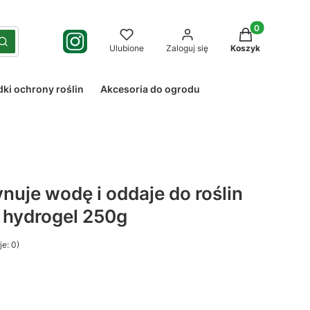
Produkty w kos
yść
Szukaj
Ulubione
Zaloguj się
Koszyk
dki ochrony roślin
Akcesoria do ogrodu
uje wodę i oddaje do roślin
 hydrogel 250g
e: 0)