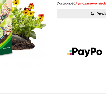
Dostępność:
tymczasowo nied
Powi