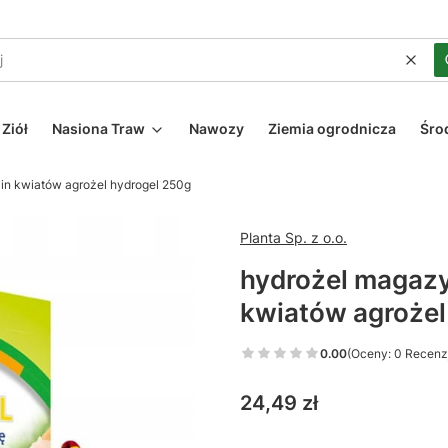
Wycz
Ziół
Nasiona Traw
Nawozy
Ziemia ogrodnicza
Śro
lin kwiatów agrożel hydrogel 250g
Planta Sp. z o.o.
hydrożel magazyn
kwiatów agrożel
0.00
(Oceny: 0 Recenzj
Cena
24,49 zł