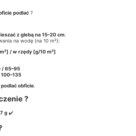
bficie podlać
?
eszać z glebą na 15–20 cm
.
ania na wodę (na 10 m²):
m²] / w rzędy [g/10 m²]
 / 65–95
 100–135
y
podlać obficie
.
czenie ?
7 g
✔️
?