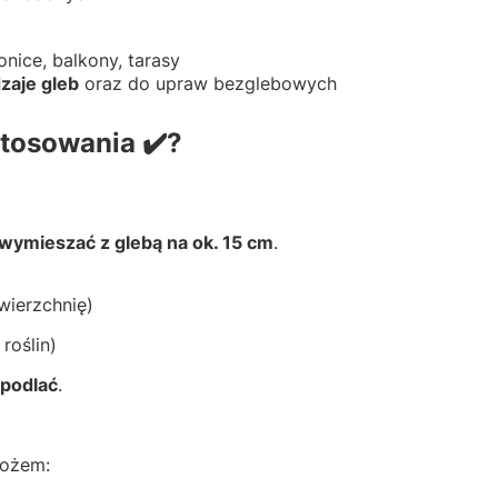
nice, balkony, tarasy
zaje gleb
oraz do upraw bezglebowych
tosowania ✔️?
wymieszać z glebą na ok. 15 cm
.
wierzchnię)
roślin)
 podlać
.
łożem: