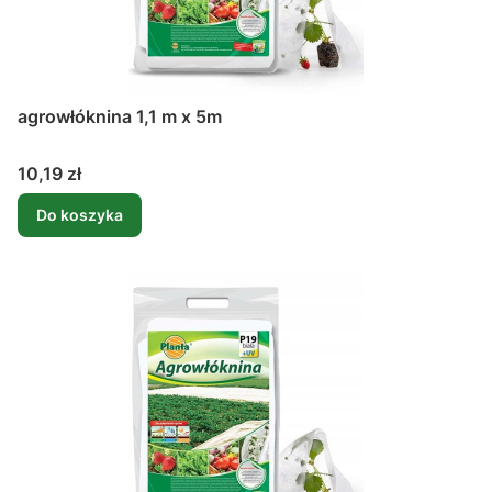
agrowłóknina 1,1 m x 5m
Cena
10,19 zł
Do koszyka