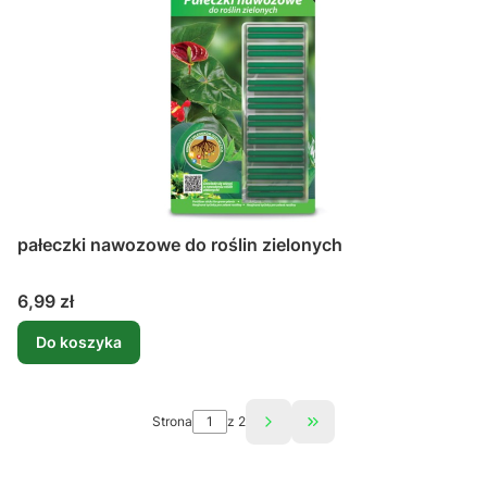
pałeczki nawozowe do roślin zielonych
Cena
6,99 zł
Do koszyka
Strona
z 2
Przejdź do ostatniej st