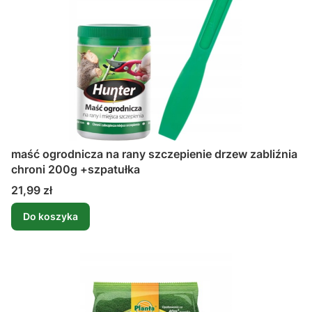
maść ogrodnicza na rany szczepienie drzew zabliźnia
chroni 200g +szpatułka
Cena
21,99 zł
Do koszyka