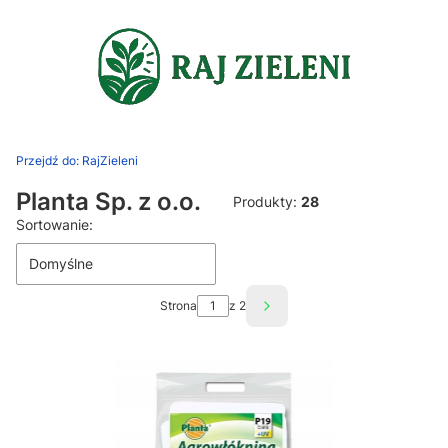
Przejdź do:
RajZieleni
Planta Sp. z o.o.
Produkty:
28
Lista produktów
Sortowanie:
Domyślne
Strona
z 2
Następne produkty