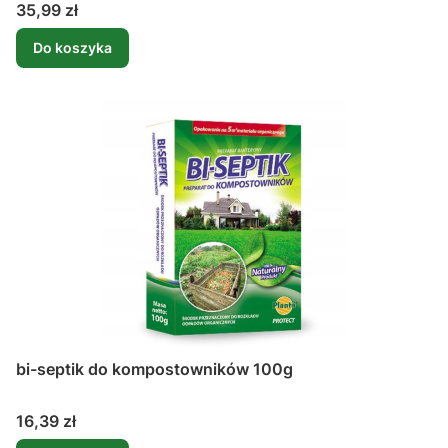
Cena
35,99 zł
Do koszyka
bi-septik do kompostowników 100g
Cena
16,39 zł