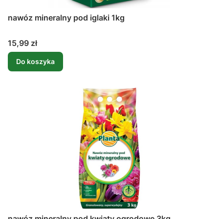
nawóz mineralny pod iglaki 1kg
Cena
15,99 zł
Do koszyka
nawóz mineralny pod kwiaty ogrodowe 3kg