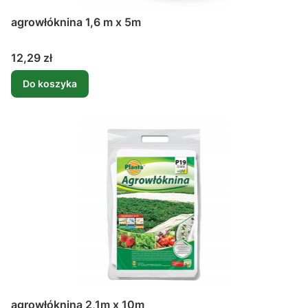
agrowłóknina 1,6 m x 5m
Cena
12,29 zł
Do koszyka
agrowłóknina 2,1m x 10m