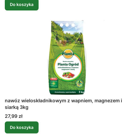
Do koszyka
nawóz wieloskładnikowym z wapniem, magnezem i
siarką 3kg
Cena
27,99 zł
Do koszyka