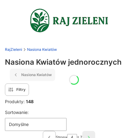
RajZieleni
Nasiona Kwiatów
Nasiona Kwiatów jednorocznych
Nasiona Kwiatów
Filtry
Produkty:
148
Lista produktów
Sortowanie:
Domyślne
Strona
z 7