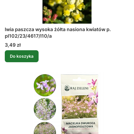
lwia paszcza wysoka żółta nasiona kwiatów p.
pl102/23/4617/l10/a
Cena
3,49 zł
Do koszyka