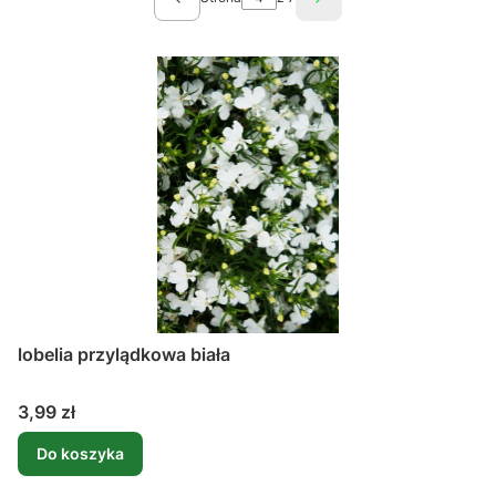
Poprzednie produkty
Następne produkty
lobelia przylądkowa biała
Cena
3,99 zł
Do koszyka