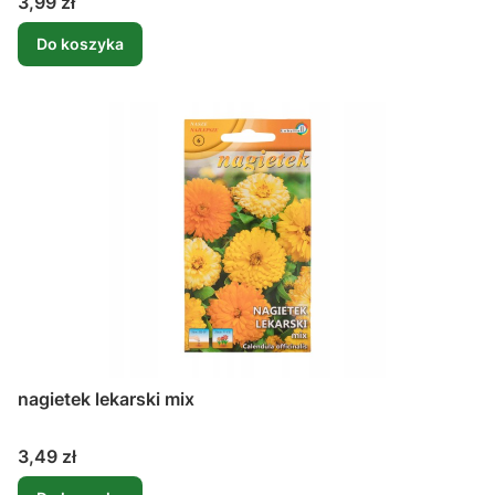
Cena
3,99 zł
Do koszyka
nagietek lekarski mix
Cena
3,49 zł