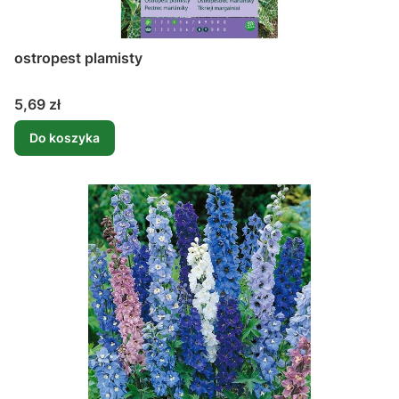
ostropest plamisty
Cena
5,69 zł
Do koszyka