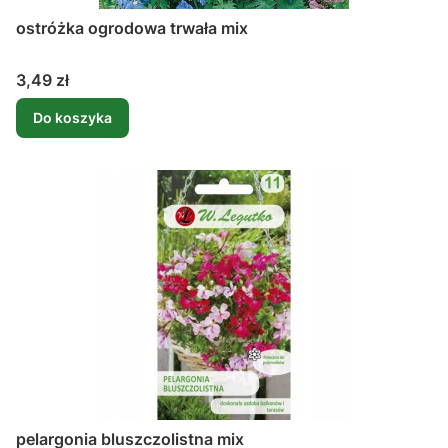
ostróżka ogrodowa trwała mix
Cena
3,49 zł
Do koszyka
pelargonia bluszczolistna mix