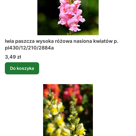
lwia paszcza wysoka różowa nasiona kwiatów p.
pl430/12/210/2884a
Cena
3,49 zł
Do koszyka