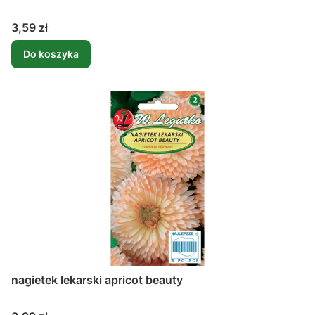
Cena
3,59 zł
Do koszyka
nagietek lekarski apricot beauty