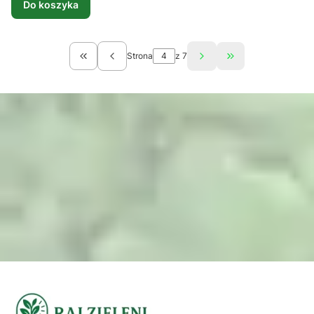
Do koszyka
Strona
z 7
Wróć do pierwszej strony z produktami
Przejdź do ostatn