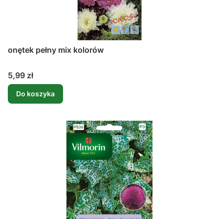
onętek pełny mix kolorów
Cena
5,99 zł
Do koszyka