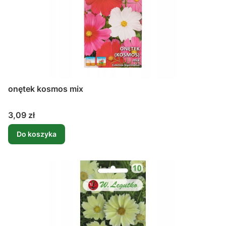
onętek kosmos mix
Cena
3,09 zł
Do koszyka