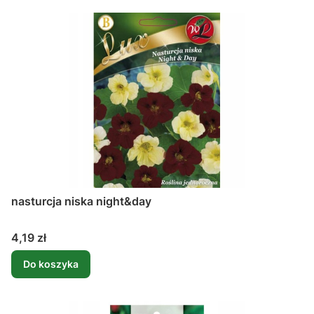
nasturcja niska night&day
Cena
4,19 zł
Do koszyka