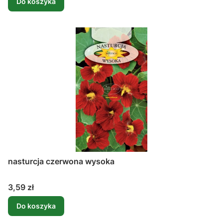
Do koszyka
nasturcja czerwona wysoka
Cena
3,59 zł
Do koszyka