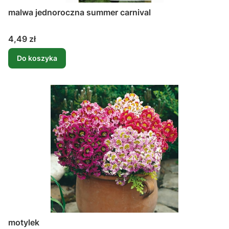
malwa jednoroczna summer carnival
Cena
4,49 zł
Do koszyka
motylek