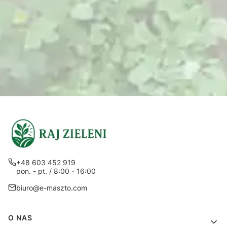
+48 603 452 919
pon. - pt. / 8:00 - 16:00
biuro@e-maszto.com
Linki w stopce
O NAS