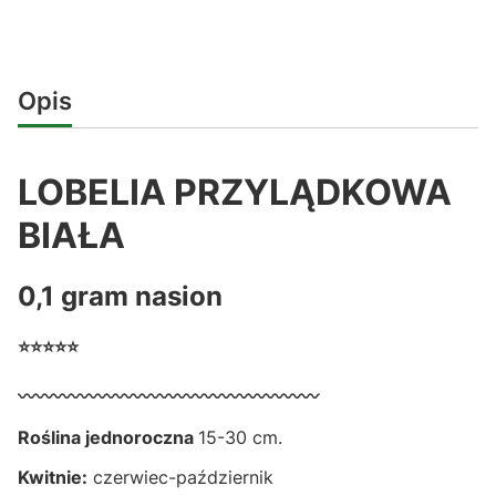
Opis
LOBELIA PRZYLĄDKOWA
BIAŁA
0,1 gram nasion
⭐⭐⭐⭐⭐
〰️〰️〰️〰️〰️〰️〰️〰️〰️〰️〰️〰️〰️〰️〰️〰️〰️
Roślina jednoroczna
15-30 cm.
Kwitnie:
czerwiec-październik