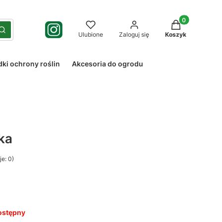
Produkty w kos
yść
Szukaj
Ulubione
Zaloguj się
Koszyk
dki ochrony roślin
Akcesoria do ogrodu
ska
e: 0)
ostępny