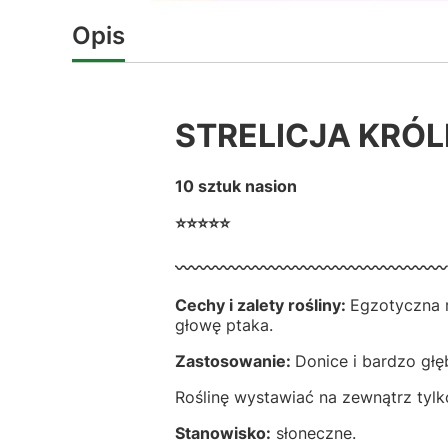
Opis
STRELICJA KRÓ
10 sztuk nasion
⭐⭐⭐⭐⭐
〰️〰️〰️〰️〰️〰️〰️〰️〰️〰️〰️〰️〰️〰️〰️〰️〰️
Cechy i zalety rośliny:
Egzotyczna r
głowę ptaka.
Zastosowanie:
Donice i bardzo głę
Roślinę wystawiać na zewnątrz tylk
Stanowisko:
słoneczne.