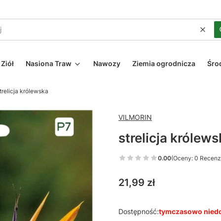
Wycz
Ziół
Nasiona Traw
Nawozy
Ziemia ogrodnicza
Śro
trelicja królewska
VILMORIN
strelicja królew
0.00
(Oceny: 0 Recenzj
Cena
21,99 zł
Dostępność:
tymczasowo nied