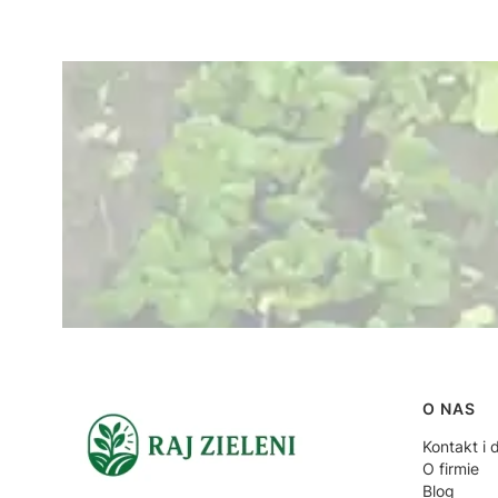
Linki
O NAS
Kontakt i 
O firmie
Blog