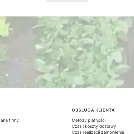
 w stopce
OBSŁUGA KLIENTA
dane firmy
Metody płatności
Czas i koszty dostawy
Czas realizacji zamówienia