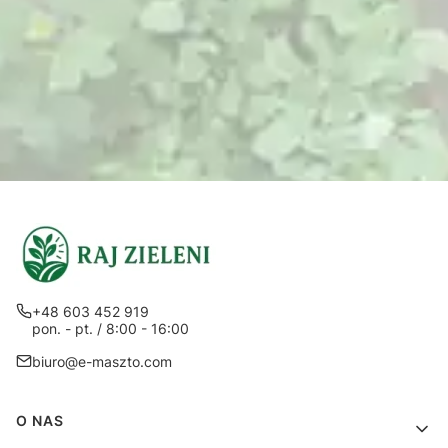
+48 603 452 919
pon. - pt. / 8:00 - 16:00
biuro@e-maszto.com
Linki w stopce
O NAS