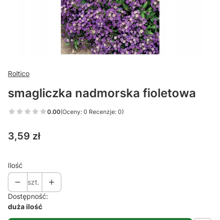
Roltico
smagliczka nadmorska fioletowa
0.00
(Oceny: 0 Recenzje: 0)
Cena
3,59 zł
Ilość
szt.
Dostępność:
duża ilość