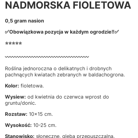
NADMORSKA FIOLETOWA
0,5 gram nasion
✅Obowiązkowa pozycja w każdym ogrodzie‼✅
⭐⭐⭐⭐⭐
〰️〰️〰️〰️〰️〰️〰️〰️〰️〰️〰️〰️〰️〰️〰️〰️〰️
Roślina jednoroczna o delikatnych i drobnych
pachnących kwiatach zebranych w baldachogrona.
Kolor:
fioletowa.
Wysiew:
od kwietnia do czerwca wprost do
gruntu/donic.
Rozstaw:
10x15 cm.
Wysokość:
10-25 cm.
Stanowisko:
słoneczne, gleba przepuszczalna.