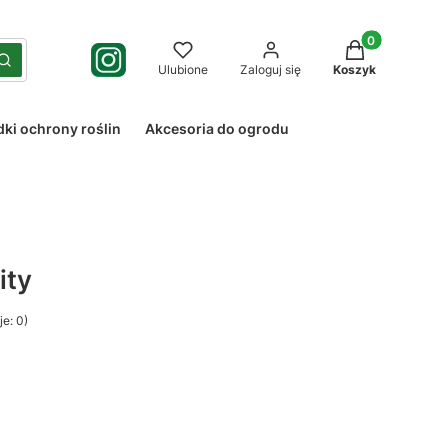
Produkty w kos
yść
Szukaj
Ulubione
Zaloguj się
Koszyk
dki ochrony roślin
Akcesoria do ogrodu
ity
e: 0)