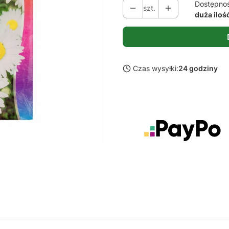
Dostępno
szt.
duża iloś
Czas wysyłki:
24 godziny