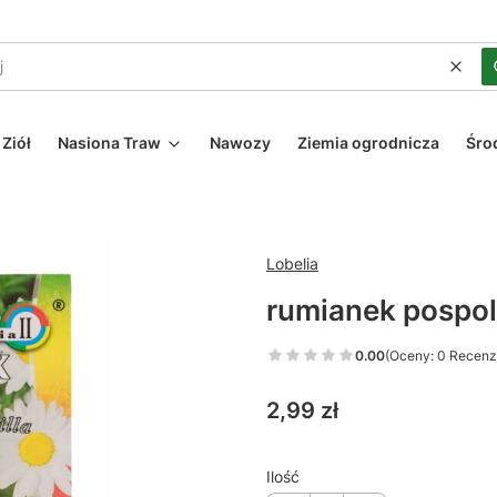
Wycz
Ziół
Nasiona Traw
Nawozy
Ziemia ogrodnicza
Śro
Lobelia
rumianek pospol
0.00
(Oceny: 0 Recenzj
Cena
2,99 zł
Ilość