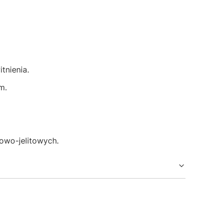
tnienia.
m.
owo-jelitowych.