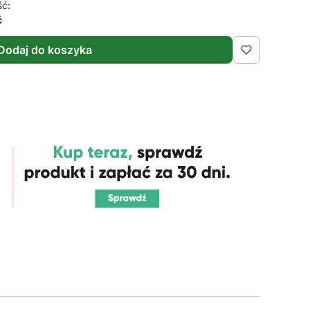
ść:
ć
Dodaj do koszyka