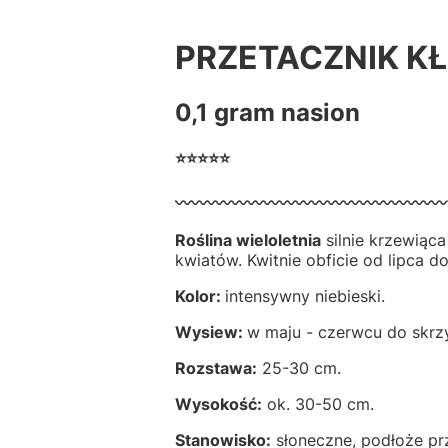
PRZETACZNIK K
0,1 gram nasion
⭐⭐⭐⭐⭐
〰️〰️〰️〰️〰️〰️〰️〰️〰️〰️〰️〰️〰️〰️〰️〰️〰️
Roślina wieloletnia
silnie krzewiąc
kwiatów. Kwitnie obficie od lipca d
Kolor:
intensywny niebieski.
Wysiew:
w maju - czerwcu do skrzyn
Rozstawa:
25-30 cm.
Wysokość:
ok. 30-50 cm.
Stanowisko:
słoneczne, podłoże pr