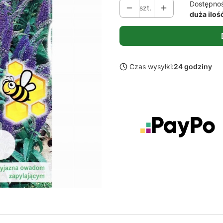
Dostępno
szt.
duża iloś
Czas wysyłki:
24 godziny