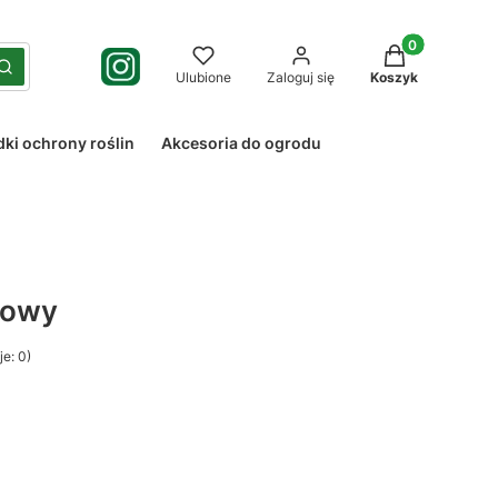
Produkty w kos
yść
Szukaj
Ulubione
Zaloguj się
Koszyk
dki ochrony roślin
Akcesoria do ogrodu
sowy
e: 0)