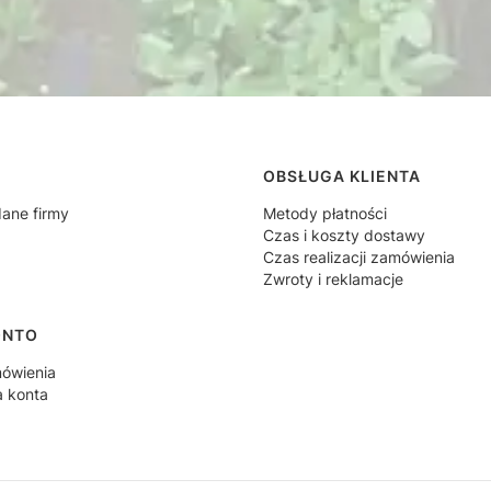
 w stopce
OBSŁUGA KLIENTA
dane firmy
Metody płatności
Czas i koszty dostawy
Czas realizacji zamówienia
Zwroty i reklamacje
ONTO
ówienia
a konta