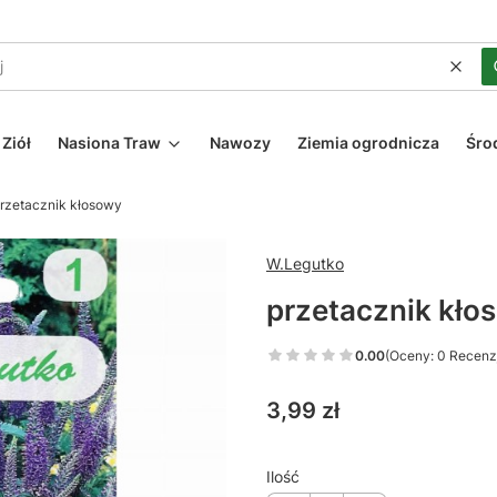
Wycz
Ziół
Nasiona Traw
Nawozy
Ziemia ogrodnicza
Śro
rzetacznik kłosowy
W.Legutko
przetacznik kło
0.00
(Oceny: 0 Recenzj
Cena
3,99 zł
Ilość