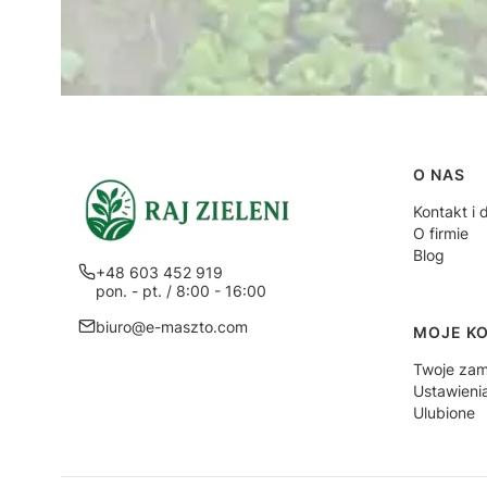
Linki
O NAS
Kontakt i 
O firmie
Blog
+48 603 452 919
pon. - pt. / 8:00 - 16:00
biuro@e-maszto.com
MOJE K
Twoje zam
Ustawieni
Ulubione