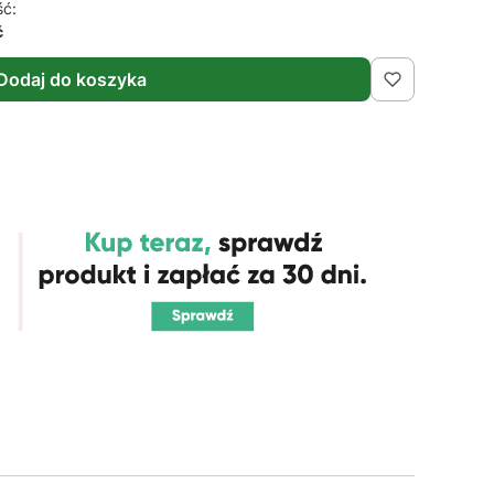
ść:
ć
Dodaj do koszyka