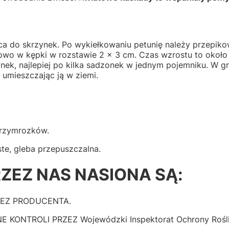
rca do skrzynek. Po wykiełkowaniu petunię należy przepik
rupowo w kępki w rozstawie 2 × 3 cm. Czas wzrostu to około 
ek, najlepiej po kilka sadzonek w jednym pojemniku. W gr
 umieszczając ją w ziemi.
przymrozków.
ste, gleba przepuszczalna.
ZEZ NAS NASIONA SĄ:
ZEZ PRODUCENTA.
NTROLI PRZEZ Wojewódzki Inspektorat Ochrony Roślin 