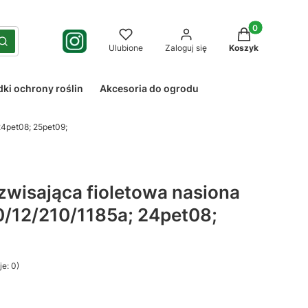
Produkty w kos
yść
Szukaj
Ulubione
Zaloguj się
Koszyk
dki ochrony roślin
Akcesoria do ogrodu
24pet08; 25pet09;
 zwisająca fioletowa nasiona
0/12/210/1185a; 24pet08;
e: 0)