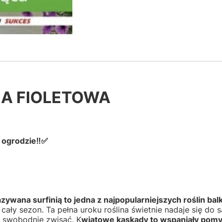
IA FIOLETOWA
 ogrodzie‼✅
zywana surfinią to jedna z najpopularniejszych roślin ba
cały sezon. Ta pełna uroku roślina świetnie nadaje się do
 swobodnie zwisać. K
wiatowe kaskady to wspaniały pom