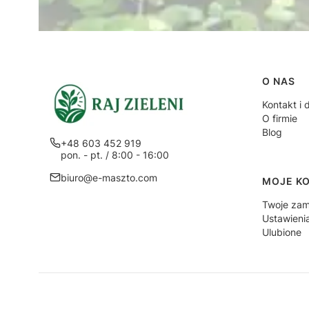
Linki
O NAS
Kontakt i 
O firmie
Blog
+48 603 452 919
pon. - pt. / 8:00 - 16:00
biuro@e-maszto.com
MOJE K
Twoje zam
Ustawieni
Ulubione