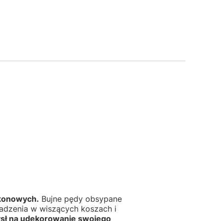
lkonowych.
Bujne pędy obsypane
 sadzenia w wiszących koszach i
ysł na udekorowanie swojego