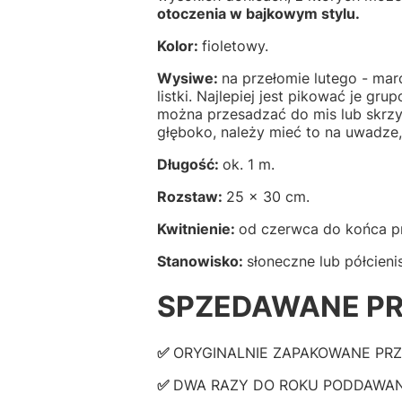
otoczenia w bajkowym stylu.
Kolor:
fioletowy.
Wysiwe:
na przełomie lutego - ma
listki. Najlepiej jest pikować je g
można przesadzać do mis lub skrzyn
głęboko, należy mieć to na uwadze,
Długość:
ok. 1 m.
Rozstaw:
25 x 30 cm.
Kwitnienie:
od czerwca do końca 
Stanowisko:
słoneczne lub półcieni
SPZEDAWANE PR
✅
ORYGINALNIE ZAPAKOWANE PR
✅
DWA RAZY DO ROKU PODDAWANE KO