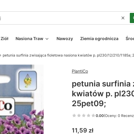
Wycz
Ziół
Nasiona Traw
Nawozy
Ziemia ogrodnicza
Śro
petunia surfinia zwisająca fioletowa nasiona kwiatów p. pl230/12/210/1185a; 
PlantiCo
petunia surfinia
kwiatów p. pl23
25pet09;
0.00
(Oceny: 0 Recenzj
Cena
11,59 zł