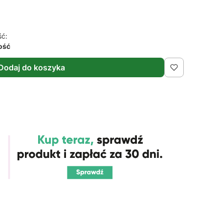
ść:
lość
Dodaj do koszyka