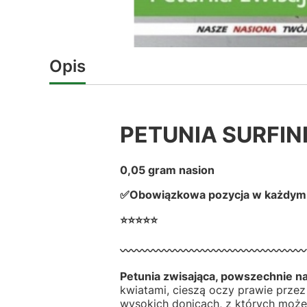
Opis
PETUNIA SURFIN
0,05 gram nasion
✅Obowiązkowa pozycja w każdym
⭐⭐⭐⭐⭐
〰️〰️〰️〰️〰️〰️〰️〰️〰️〰️〰️〰️〰️〰️〰️〰️〰️
Petunia zwisająca, powszechnie na
kwiatami, cieszą oczy prawie przez 
wysokich donicach, z których może