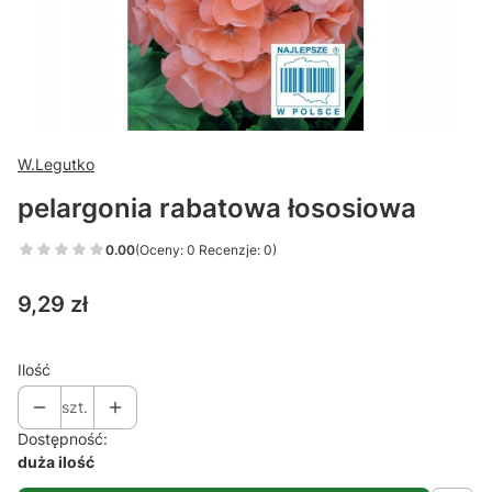
W.Legutko
pelargonia rabatowa łososiowa
0.00
(Oceny: 0 Recenzje: 0)
Cena
9,29 zł
Ilość
szt.
Dostępność:
duża ilość