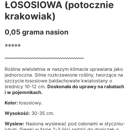
ŁOSOSIOWA (potocznie
krakowiak)
0,05 grama nasion
⭐⭐⭐⭐⭐
〰️〰️〰️〰️〰️〰️〰️〰️〰️〰️〰️〰️〰️〰️〰️〰️〰️
Roślina wieloletnia w naszym klimacie uprawiana jako
jednoroczna. Silnie rozkrzewione rośliny, tworzące na
szczycie łososiowe baldachowate kwiatostany o
średnicy 10-12 cm.
Doskonała do uprawy na rabatach
i w pojemnikach.
Kolor:
łososiowy.
Wysokość:
30-35 cm.
Wysiew:
Nasiona wysiewać pod osłonami w styczniu-
lutym. Siewki w fazie 2-3 liści sadzić do doniczek o