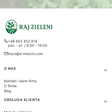
+48 603 452 919
pon. - pt. / 8:00 - 16:00
biuro@e-maszto.com
Linki w stopce
O NAS
Kontakt i dane firmy
O firmie
Blog
OBSŁUGA KLIENTA