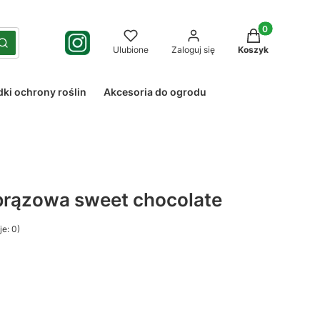
Produkty w kos
yść
Szukaj
Ulubione
Zaloguj się
Koszyk
dki ochrony roślin
Akcesoria do ogrodu
brązowa sweet chocolate
e: 0)