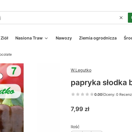
Wycz
Ziół
Nasiona Traw
Nawozy
Ziemia ogrodnicza
Śro
ocolate
W.Legutko
papryka słodka 
0.00
(Oceny: 0 Recenzj
Cena
7,99 zł
Ilość