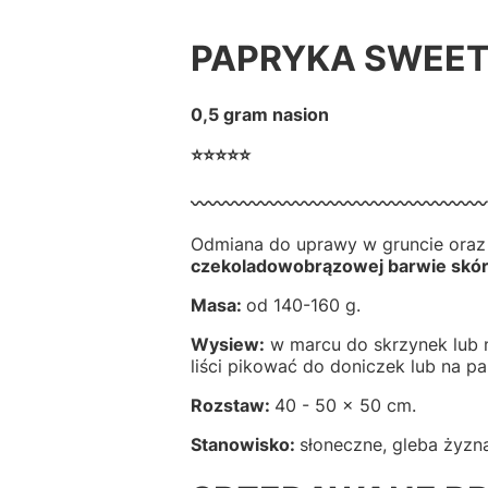
PAPRYKA SWEE
0,5 gram nasion
⭐⭐⭐⭐⭐
〰️〰️〰️〰️〰️〰️〰️〰️〰️〰️〰️〰️〰️〰️〰️〰️〰️
Odmiana do uprawy w gruncie oraz
czekoladowobrązowej barwie skór
Masa:
od 140-160 g.
Wysiew:
w marcu do skrzynek lub n
liści pikować do doniczek lub na p
Rozstaw:
40 - 50 x 50 cm.
Stanowisko:
słoneczne, gleba żyzna