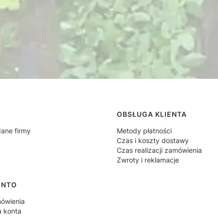
 w stopce
OBSŁUGA KLIENTA
dane firmy
Metody płatności
Czas i koszty dostawy
Czas realizacji zamówienia
Zwroty i reklamacje
ONTO
ówienia
a konta