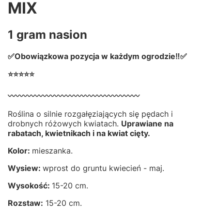
MIX
1 gram nasion
✅Obowiązkowa pozycja w każdym ogrodzie‼✅
⭐⭐⭐⭐⭐
〰️〰️〰️〰️〰️〰️〰️〰️〰️〰️〰️〰️〰️〰️〰️〰️〰️
Roślina o silnie rozgałęziających się pędach i
drobnych różowych kwiatach.
Uprawiane na
rabatach, kwietnikach i na kwiat cięty.
Kolor:
mieszanka.
Wysiew:
wprost do gruntu kwiecień - maj.
Wysokość:
15-20 cm.
Rozstaw:
15-20 cm.