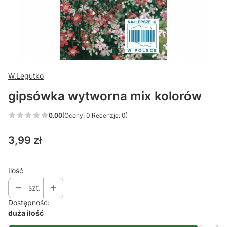
W.Legutko
gipsówka wytworna mix kolorów
0.00
(Oceny: 0 Recenzje: 0)
Cena
3,99 zł
Ilość
szt.
Dostępność:
duża ilość