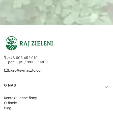
+48 603 452 919
pon. - pt. / 8:00 - 16:00
biuro@e-maszto.com
Linki w stopce
O NAS
Kontakt i dane firmy
O firmie
Blog