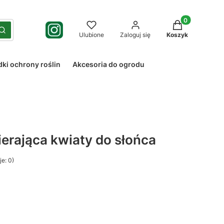
Produkty w kos
yść
Szukaj
Ulubione
Zaloguj się
Koszyk
dki ochrony roślin
Akcesoria do ogrodu
erająca kwiaty do słońca
e: 0)