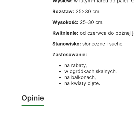
Wysiew:
w lutym-marcu do palet. 
Rozstaw:
25x30 cm.
Wysokość:
25-30 cm.
Kwitnienie:
od czerwca do późnej je
Stanowisko:
słoneczne i suche.
Zastosowanie:
na rabaty,
w ogródkach skalnych,
na balkonach,
na kwiaty cięte.
Opinie