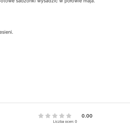
Gotowe sadzonki wysadzić w połowie maja.
sieni.
0.00
Liczba ocen: 0