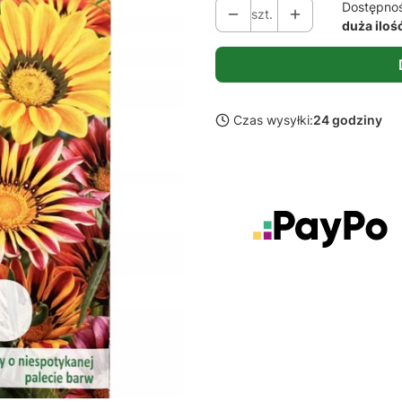
Dostępno
szt.
duża iloś
Czas wysyłki:
24 godziny