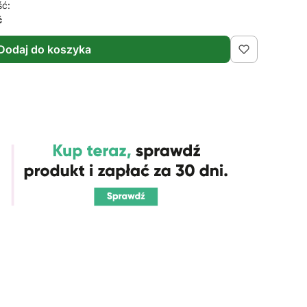
ść:
ć
Dodaj do koszyka