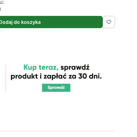
ść:
ć
Dodaj do koszyka