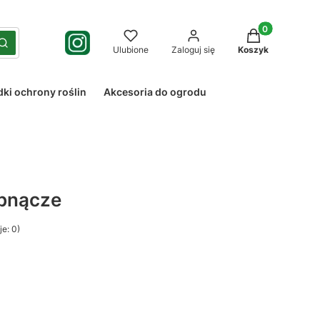
Produkty w kos
yść
Szukaj
Ulubione
Zaloguj się
Koszyk
dki ochrony roślin
Akcesoria do ogrodu
 pnącze
e: 0)