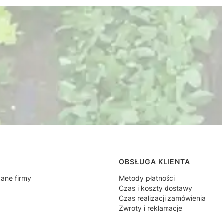
 w stopce
OBSŁUGA KLIENTA
dane firmy
Metody płatności
Czas i koszty dostawy
Czas realizacji zamówienia
Zwroty i reklamacje