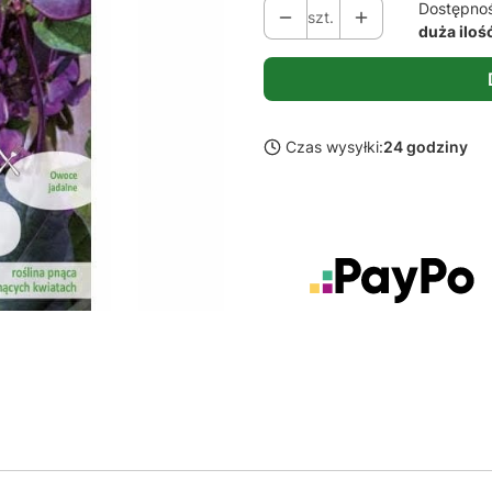
Dostępno
szt.
duża iloś
Czas wysyłki:
24 godziny