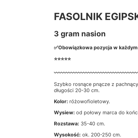
FASOLNIK EGIPSK
3 gram nasion
✅Obowiązkowa pozycja w każdym
⭐⭐⭐⭐⭐
〰️〰️〰️〰️〰️〰️〰️〰️〰️〰️〰️〰️〰️〰️〰️〰️〰️
Szybko rosnące pnącze z pachnący
długości 20-30 cm.
Kolor:
różowofioletowy.
Wysiew:
od połowy marca do końca
Rozstawa:
35-40 cm.
Wysokość:
ok. 200-250 cm.