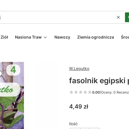
Wycz
Ziół
Nasiona Traw
Nawozy
Ziemia ogrodnicza
Śro
W.Legutko
fasolnik egipski
0.00
(Oceny: 0 Recenzj
Cena
4,49 zł
Ilość