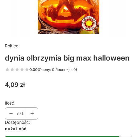
Roltico
dynia olbrzymia big max halloween
0.00
(Oceny: 0 Recenzje: 0)
Cena
4,09 zł
Ilość
szt.
Dostępność:
duża ilość