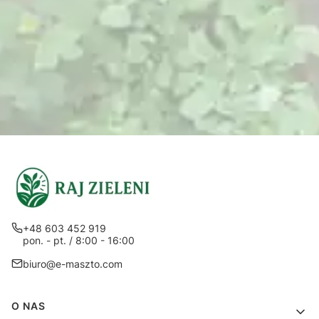
+48 603 452 919
pon. - pt. / 8:00 - 16:00
biuro@e-maszto.com
Linki w stopce
O NAS