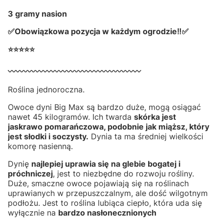
3 gramy nasion
✅Obowiązkowa pozycja w każdym ogrodzie‼✅
⭐⭐⭐⭐⭐
〰️〰️〰️〰️〰️〰️〰️〰️〰️〰️〰️〰️〰️〰️〰️〰️〰️
Roślina jednoroczna.
Owoce dyni Big Max są bardzo duże, mogą osiągać
nawet 45 kilogramów. Ich twarda
skórka jest
jaskrawo pomarańczowa, podobnie jak miąższ, który
jest słodki i soczysty.
Dynia ta ma średniej wielkości
komorę nasienną.
Dynię
najlepiej uprawia się na glebie bogatej i
próchniczej
, jest to niezbędne do rozwoju rośliny.
Duże, smaczne owoce pojawiają się na roślinach
uprawianych w przepuszczalnym, ale dość wilgotnym
podłożu. Jest to roślina lubiąca ciepło, która uda się
wyłącznie na
bardzo nasłonecznionych