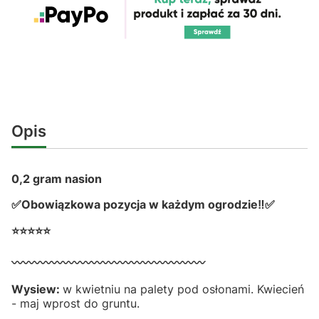
Opis
0,2 gram nasion
✅Obowiązkowa pozycja w każdym ogrodzie‼✅
⭐⭐⭐⭐⭐
〰️〰️〰️〰️〰️〰️〰️〰️〰️〰️〰️〰️〰️〰️〰️〰️〰️
Wysiew:
w kwietniu na palety pod osłonami. Kwiecień
- maj wprost do gruntu.