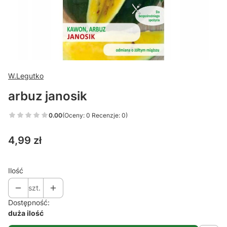
W.Legutko
arbuz janosik
0.00
(Oceny: 0 Recenzje: 0)
Cena
4,99 zł
Ilość
szt.
Dostępność:
duża ilość