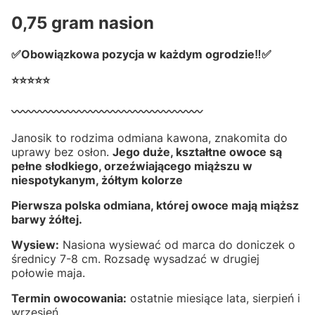
0,75 gram nasion
✅Obowiązkowa pozycja w każdym ogrodzie‼✅
⭐⭐⭐⭐⭐
〰️〰️〰️〰️〰️〰️〰️〰️〰️〰️〰️〰️〰️〰️〰️〰️〰️
Janosik to rodzima odmiana kawona, znakomita do
uprawy bez osłon.
Jego duże, kształtne owoce są
pełne słodkiego, orzeźwiającego miąższu w
niespotykanym, żółtym kolorze
Pierwsza polska odmiana, której owoce mają miąższ
barwy żółtej.
Wysiew:
Nasiona wysiewać od marca do doniczek o
średnicy 7-8 cm. Rozsadę wysadzać w drugiej
połowie maja.
Termin owocowania:
ostatnie miesiące lata, sierpień i
wrzesień.