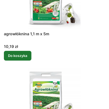
agrowłóknina 1,1 m x 5m
Cena
10,19 zł
Do koszyka