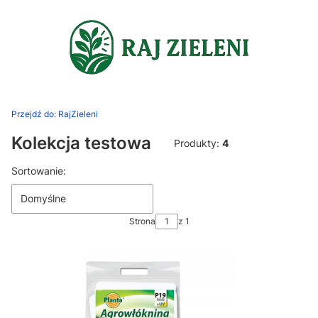
Przejdź do:
RajZieleni
Kolekcja testowa
Produkty:
4
Lista produktów
Sortowanie:
Domyślne
Strona
z 1