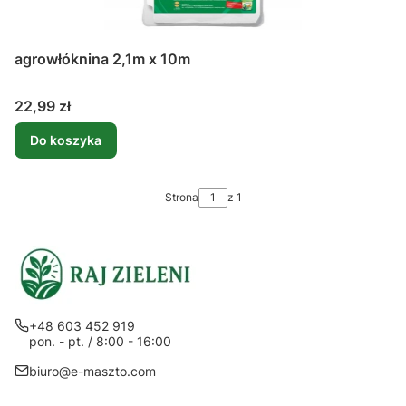
agrowłóknina 2,1m x 10m
Cena
22,99 zł
Do koszyka
Strona
z 1
+48 603 452 919
pon. - pt. / 8:00 - 16:00
biuro@e-maszto.com