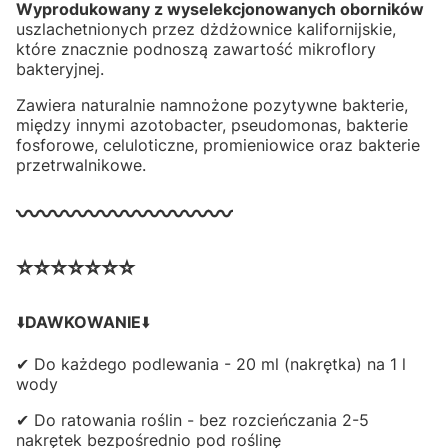
Wyprodukowany z wyselekcjonowanych oborników
uszlachetnionych przez dżdżownice kalifornijskie,
które znacznie podnoszą zawartość mikroflory
bakteryjnej.
Zawiera naturalnie namnożone pozytywne bakterie,
między innymi azotobacter, pseudomonas, bakterie
fosforowe, celuloticzne, promieniowice oraz bakterie
przetrwalnikowe.
〰〰〰〰〰〰〰〰〰
⭐⭐⭐⭐⭐⭐⭐
⬇️
DAWKOWANIE
⬇️
✔ Do każdego podlewania - 20 ml (nakrętka) na 1 l
wody
✔ Do ratowania roślin - bez rozcieńczania 2-5
nakrętek bezpośrednio pod roślinę