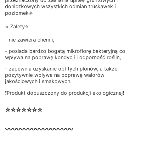
przeznaczony do zasilania upraw gruntowych i
doniczkowych wszystkich odmian truskawek i
poziomek✳️
⭐ Zalety⭐
- nie zawiera chemii,
- posiada bardzo bogatą mikroflorę bakteryjną co
wpływa na poprawę kondycji i odporność roślin,
- zapewnia uzyskanie obfitych plonów, a także
pozytywnie wpływa na poprawę walorów
jakościowych i smakowych.
❗️Produkt dopuszczony do produkcji ekologicznej❗️
⭐⭐⭐⭐⭐⭐⭐
〰〰〰〰〰〰〰〰〰