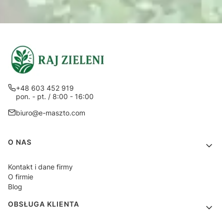
+48 603 452 919
pon. - pt. / 8:00 - 16:00
biuro@e-maszto.com
Linki w stopce
O NAS
Kontakt i dane firmy
O firmie
Blog
OBSŁUGA KLIENTA