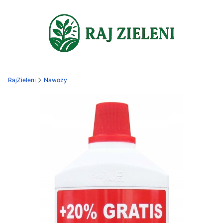
RajZieleni
Nawozy