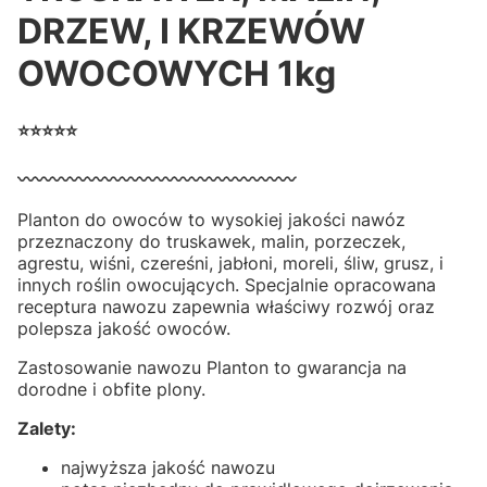
DRZEW, I KRZEWÓW
OWOCOWYCH 1kg
⭐⭐⭐⭐⭐
〰️〰️〰️〰️〰️〰️〰️〰️〰️〰️〰️〰️〰️〰️〰️〰️
Planton do owoców to wysokiej jakości nawóz
przeznaczony do truskawek, malin, porzeczek,
agrestu, wiśni, czereśni, jabłoni, moreli, śliw, grusz, i
innych roślin owocujących. Specjalnie opracowana
receptura nawozu zapewnia właściwy rozwój oraz
polepsza jakość owoców.
Zastosowanie nawozu Planton to gwarancja na
dorodne i obfite plony.
Zalety:
najwyższa jakość nawozu