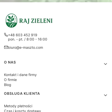
+48 603 452 919
pon. - pt. / 8:00 - 16:00
biuro@e-maszto.com
Linki w stopce
O NAS
Kontakt i dane firmy
O firmie
Blog
OBSŁUGA KLIENTA
Metody płatności
Czas i koszty dostawy