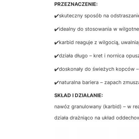
PRZEZNACZENIE:
✔️skuteczny sposób na odstraszanie
✔️idealny do stosowania w wilgotnej
✔️karbid reaguje z wilgocią, uwalni
✔️działa długo – kret i nornica opus
✔️doskonały do świeżych kopców – n
✔️naturalna bariera – zapach zmusza
SKŁAD I DZIAŁANIE:
nawóz granulowany (karbid) – w re
działa drażniąco na układ oddechow