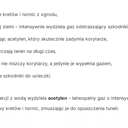
 kretów i nornic z ogrodu,
 ziemi – intensywnie wydziela gaz odstraszający szkodniki
ając acetylen, który skutecznie zadymia korytarze,
zczają teren na długi czas,
ie niszczy korytarzy, a jedynie je wypełnia gazem,
 szkodniki do ucieczki.
akcji z wodą wydziela
acetylen
– łatwopalny gaz o intens
y kretów i nornic, zmuszając je do opuszczenia tuneli.