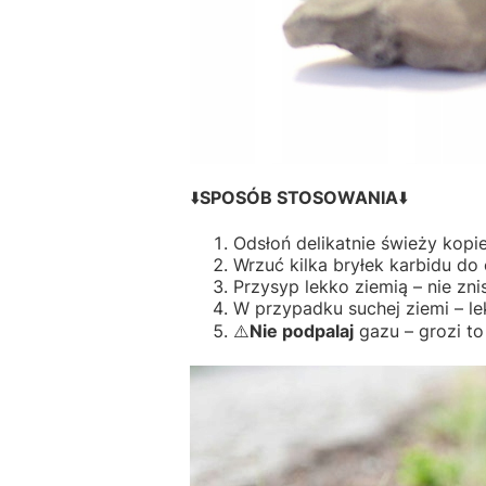
⬇️
SPOSÓB STOSOWANIA
⬇️
Odsłoń delikatnie świeży kopie
Wrzuć kilka bryłek karbidu do 
Przysyp lekko ziemią – nie zni
W przypadku suchej ziemi – le
⚠️
Nie podpalaj
gazu – grozi t