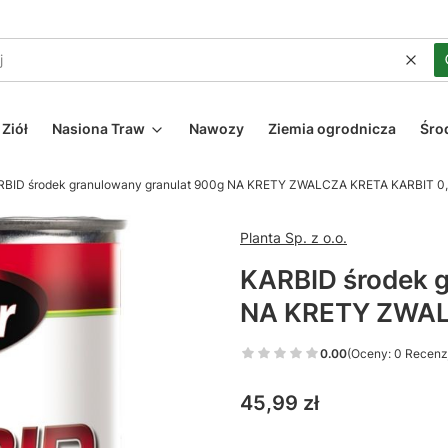
Wycz
Ziół
Nasiona Traw
Nawozy
Ziemia ogrodnicza
Śro
RBID środek granulowany granulat 900g NA KRETY ZWALCZA KRETA KARBIT 0
Planta Sp. z o.o.
KARBID środek 
NA KRETY ZWAL
0.00
(Oceny: 0 Recenzj
Cena
45,99 zł