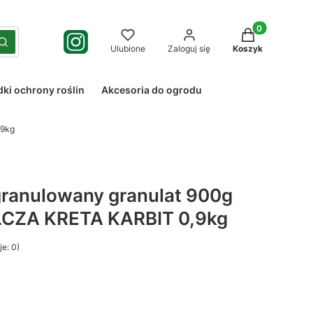
Produkty w kos
yść
Szukaj
Ulubione
Zaloguj się
Koszyk
dki ochrony roślin
Akcesoria do ogrodu
,9kg
granulowany granulat 900g
CZA KRETA KARBIT 0,9kg
e: 0)