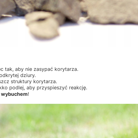
c tak, aby nie zasypać korytarza.
odkrytej dziury.
szcz struktury korytarza.
kko podlej, aby przyspieszyć reakcję.
o
wybuchem
!